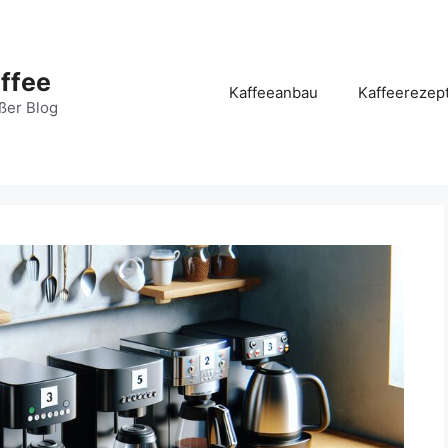
ffee
Kaffeeanbau
Kaffeerezep
ßer Blog