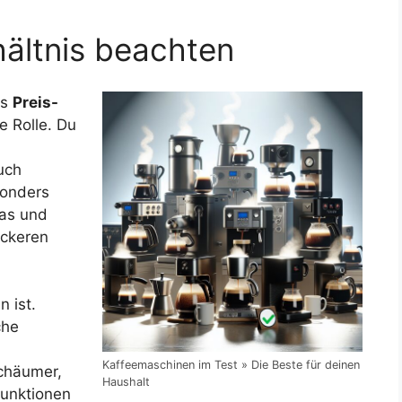
hältnis beachten
as
Preis-
 Rolle. Du
uch
sonders
ras und
eckeren
 ist.
che
Kaffeemaschinen im Test » Die Beste für deinen
schäumer,
Haushalt
funktionen