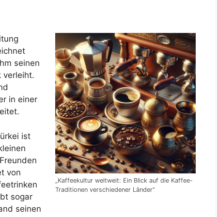
itung
eichnet
 ihm seinen
verleiht.
nd
 in einer
eitet.
ürkei ist
kleinen
t Freunden
et von
„Kaffeekultur weltweit: Ein Blick auf die Kaffee-
feetrinken
Traditionen verschiedener Länder“
bt sogar
mand seinen