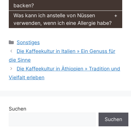
backen?
Was kann ich anstelle von Nüssen
verwenden, wenn ich eine Allergie habe?
Kategorien
Sonstiges
Die Kaffeekultur in Italien » Ein Genuss für
die Sinne
Die Kaffeekultur in Äthiopien » Tradition und
Vielfalt erleben
Suchen
Suchen