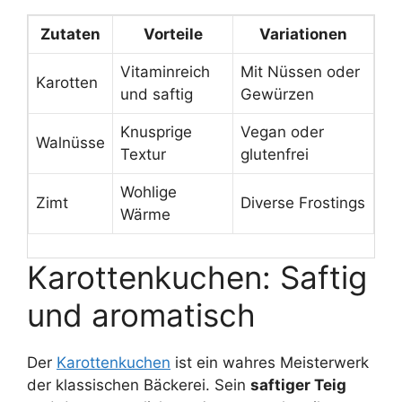
Zutaten
Vorteile
Variationen
Vitaminreich
Mit Nüssen oder
Karotten
und saftig
Gewürzen
Knusprige
Vegan oder
Walnüsse
Textur
glutenfrei
Wohlige
Zimt
Diverse Frostings
Wärme
Karottenkuchen: Saftig
und aromatisch
Der
Karottenkuchen
ist ein wahres Meisterwerk
der klassischen Bäckerei. Sein
saftiger Teig