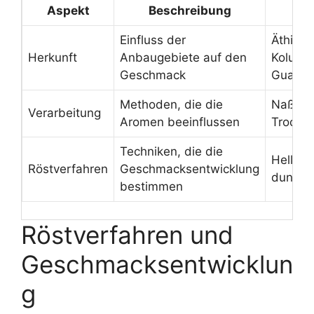
Aspekt
Beschreibung
B
Einfluss der
Äthiopi
Herkunft
Anbaugebiete auf den
Kolumb
Geschmack
Guatem
Methoden, die die
Naß- u
Verarbeitung
Aromen beeinflussen
Trocke
Techniken, die die
Helle, m
Röstverfahren
Geschmacksentwicklung
dunkle
bestimmen
Röstverfahren und
Geschmacksentwicklun
g