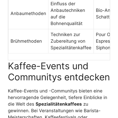
Einfluss der
Anbautechniken
Bio-Anbau
Anbaumethoden
auf die
Schatten
Bohnenqualität
Techniken zur
Pour Over,
Brühmethoden
Zubereitung von
Espresso,
Spezialitätenkaffee
Siphon
Kaffee-Events und
Communitys entdecken
Kaffee-Events und -Communitys bieten eine
hervorragende Gelegenheit, tiefere Einblicke in
die Welt des
Spezialitätenkaffees
zu
gewinnen. Bei Veranstaltungen wie Barista-
Meisterschaften, Kaffeefestivals oder